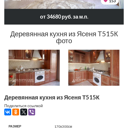
153
от 34680 руб. за м.п.
Деревянная кухня из Ясеня Т515К
фото
Деревянная кухня из Ясеня Т515К
Поделиться ссылкой
РАЗМЕР
170х300см