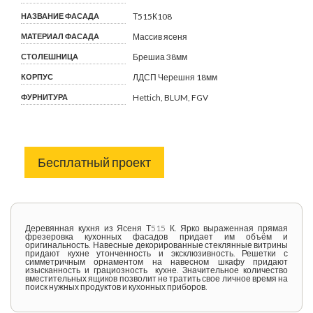
НАЗВАНИЕ ФАСАДА
Т515К108
МАТЕРИАЛ ФАСАДА
Массив ясеня
СТОЛЕШНИЦА
Брешиа 38мм
КОРПУС
ЛДСП Черешня 18мм
ФУРНИТУРА
Hettich, BLUM, FGV
Бесплатный проект
Деревянная кухня из Ясеня Т515 К. Ярко выраженная прямая
фрезеровка кухонных фасадов придает им объём и
оригинальность. Навесные декорированные стеклянные витрины
придают кухне утонченность и эксклюзивность. Решетки с
симметричным орнаментом на навесном шкафу придают
изысканность и грациозность кухне. Значительное количество
вместительных ящиков позволит не тратить свое личное время на
поиск нужных продуктов и кухонных приборов.