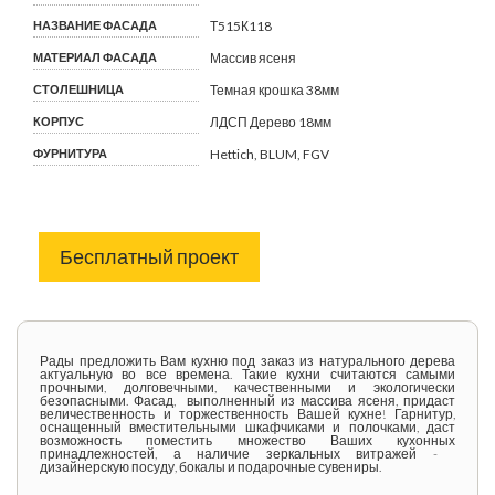
НАЗВАНИЕ ФАСАДА
Т515К118
МАТЕРИАЛ ФАСАДА
Массив ясеня
СТОЛЕШНИЦА
Темная крошка 38мм
КОРПУС
ЛДСП Дерево 18мм
ФУРНИТУРА
Hettich, BLUM, FGV
Бесплатный проект
Рады предложить Вам кухню под заказ из натурального дерева
актуальную во все времена. Такие кухни считаются самыми
прочными, долговечными, качественными и экологически
безопасными. Фасад, выполненный из массива ясеня, придаст
величественность и торжественность Вашей кухне! Гарнитур,
оснащенный вместительными шкафчиками и полочками, даст
возможность поместить множество Ваших кухонных
принадлежностей, а наличие зеркальных витражей -
дизайнерскую посуду, бокалы и подарочные сувениры.