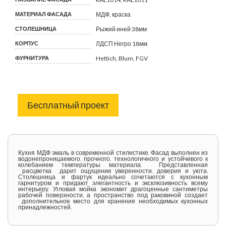
МАТЕРИАЛ ФАСАДА
МДФ, краска
СТОЛЕШНИЦА
Рыжий иней 38мм
КОРПУС
ЛДСП Негро 18мм
ФУРНИТУРА
Hettich, Blum, FGV
Бесплатный проект
Кухня МДФ эмаль в современной стилистике. Фасад выполнен из
водонепроницаемого, прочного, технологичного и устойчивого к
колебанием температуры материала. Представленная
расцветка дарит ощущение уверенности, доверия и уюта.
Столешница и фартук идеально сочетаются с кухонным
гарнитуром и придают элегантность и эксклюзивность всему
интерьеру. Угловая мойка экономит драгоценные сантиметры
рабочей поверхности, а пространство под раковиной создает
дополнительное место для хранения необходимых кухонных
принадлежностей.