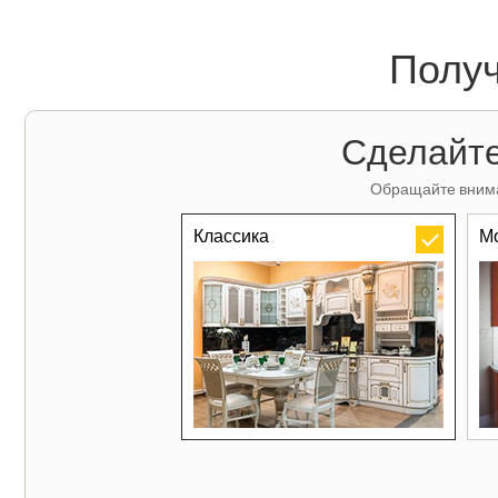
Получ
Сделайте
Обращайте внима
Классика
М