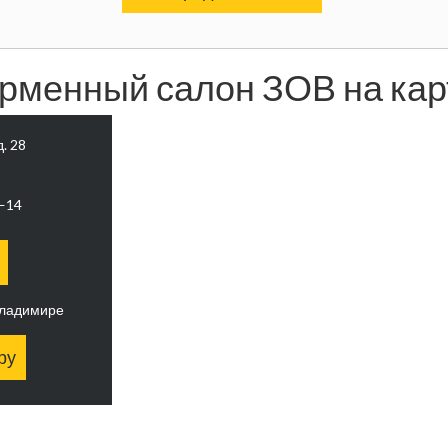
рменный салон ЗОВ на кар
д. 28
0—14
Владимире
ру