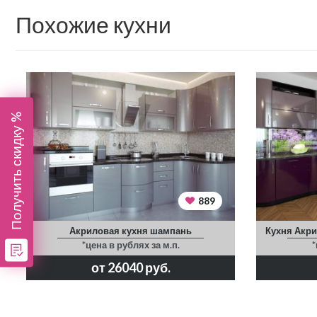
Похожие кухни
Получить скидку %
889
Акриловая кухня шампань
Кухня Акри
*цена в рублях за м.п.
*
от 26040 руб.