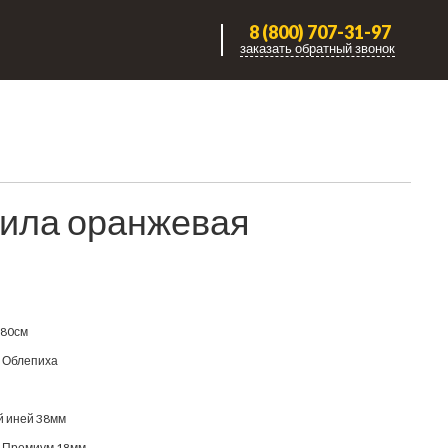
8 (800) 707-31-97
заказать обратный звонок
рила оранжевая
180см
 Облепиха
 иней 38мм
 Премиум 18мм