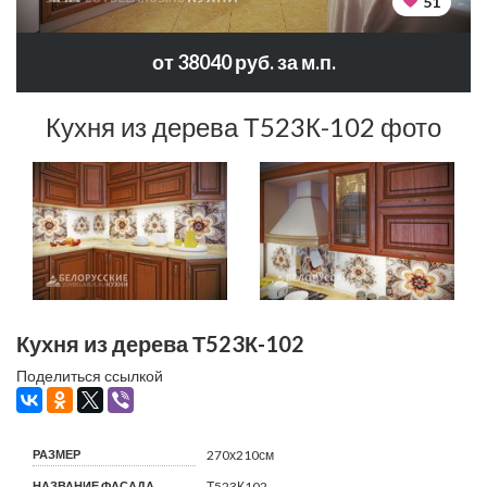
51
от 38040 руб. за м.п.
Кухня из дерева Т523К-102 фото
Кухня из дерева Т523К-102
Поделиться ссылкой
РАЗМЕР
270х210см
НАЗВАНИЕ ФАСАДА
Т523К102