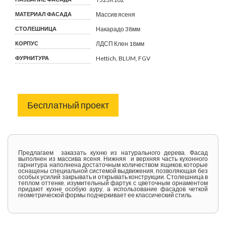
МАТЕРИАЛ ФАСАДА
Массив ясеня
СТОЛЕШНИЦА
Накарадо 38мм
КОРПУС
ЛДСП Клен 18мм
ФУРНИТУРА
Hettich, BLUM, FGV
Бесплатный проект
Предлагаем заказать кухню из натурального дерева. Фасад
выполнен из массива ясеня. Нижняя и верхняя часть кухонного
гарнитура наполнена достаточным количеством ящиков, которые
оснащены специальной системой выдвижения, позволяющая без
особых усилий закрывать и открывать конструкции. Столешница в
теплом оттенке, изумительный фартук с цветочным орнаментом
придают кухне особую ауру, а использование фасадов четкой
геометрической формы подчеркивает ее классический стиль.