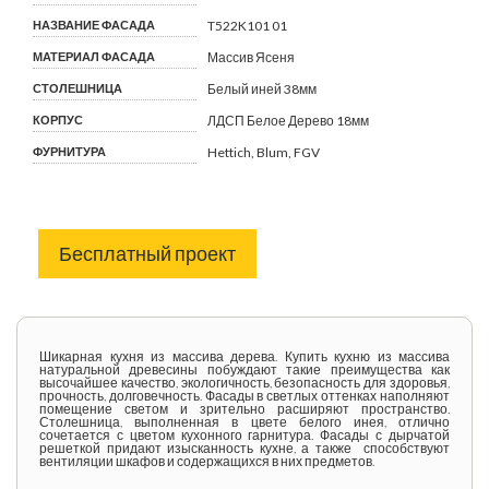
НАЗВАНИЕ ФАСАДА
T522K101 01
МАТЕРИАЛ ФАСАДА
Массив Ясеня
СТОЛЕШНИЦА
Белый иней 38мм
КОРПУС
ЛДСП Белое Дерево 18мм
ФУРНИТУРА
Hettich, Blum, FGV
Бесплатный проект
Шикарная кухня из массива дерева. Купить кухню из массива
натуральной древесины побуждают такие преимущества как
высочайшее качество, экологичность, безопасность для здоровья,
прочность, долговечность. Фасады в светлых оттенках наполняют
помещение светом и зрительно расширяют пространство.
Столешница, выполненная в цвете белого инея, отлично
сочетается с цветом кухонного гарнитура. Фасады с дырчатой
решеткой придают изысканность кухне, а также способствуют
вентиляции шкафов и содержащихся в них предметов.