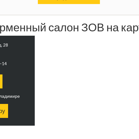
рменный салон ЗОВ на кар
д. 28
0—14
Владимире
ру