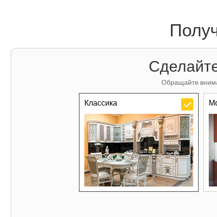
Получ
Сделайте
Обращайте внима
Классика
М