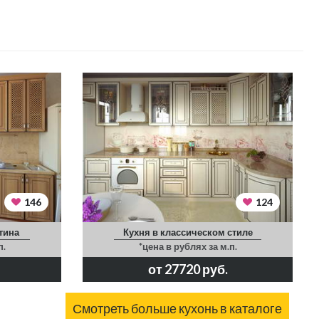
146
124
тина
Кухня в классическом стиле
п.
*цена в рублях за м.п.
от 27720 руб.
Смотреть больше кухонь в каталоге