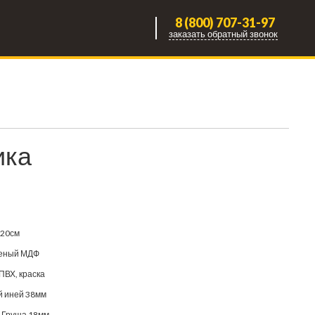
8 (800) 707-31-97
заказать обратный звонок
ика
120см
еный МДФ
ПВХ, краска
 иней 38мм
 Груша 18мм