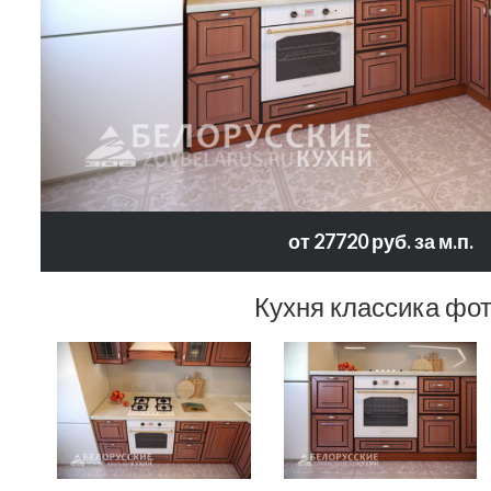
от 27720 руб. за м.п.
Кухня классика фо