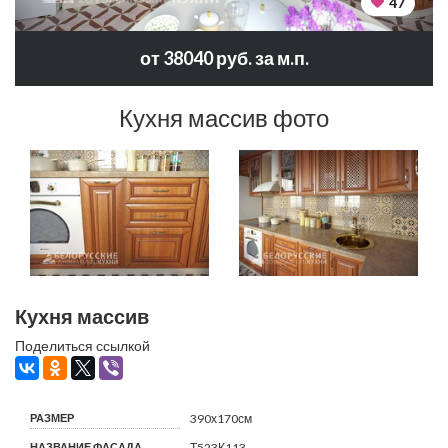
47
от 38040 руб. за м.п.
Кухня массив фото
Кухня массив
Поделиться ссылкой
РАЗМЕР
390х170см
НАЗВАНИЕ ФАСАДА
Т523К113