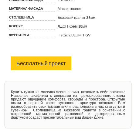
МАТЕРИАЛ ФАСАДА
Массив ясеня
СТОЛЕШНИЦА
Бежевый гранит 38мм
КОРПУС
ЛДСП Крем 18мм
ФУРНИТУРА
Hettich, BLUM, FGV
Бесплатный проект
Купить кухню из массива ясеня значит позволить себе роскошь!
Навесные шкафчики с дверцами из декорированного стекла
придают ощущение комфорта, свободы и простора. Открытые
полки в верхней части кухонного гарнитура позволят Вам
разнообразить свой дизайн кухни, расположив в них статуэтки и
сувениры. Столешница из бежевого гранита в сочетании с
встроенной миниатюрной раковиной и декорированным
фартуком создаст презентабельный вид Вашей кухне.