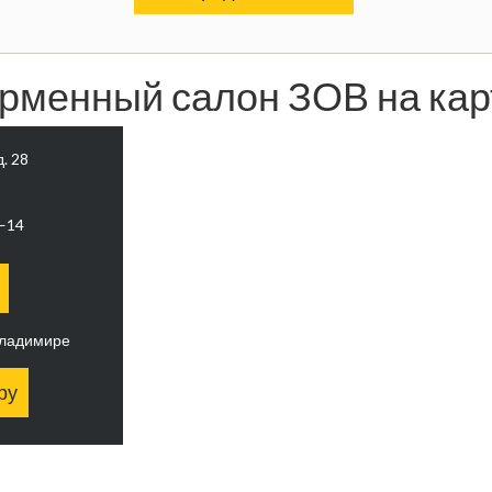
рменный салон ЗОВ на кар
д. 28
0—14
Владимире
ру