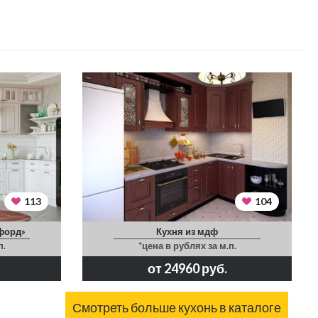
113
104
форд»
Кухня из мдф
п.
*цена в рублях за м.п.
от 24960 руб.
Смотреть больше кухонь в каталоге