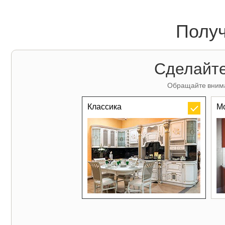
Получ
Сделайте
Обращайте внима
Классика
М