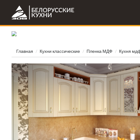
Главная
Кухни клаcсические
Пленка МДФ
Кухня мдф