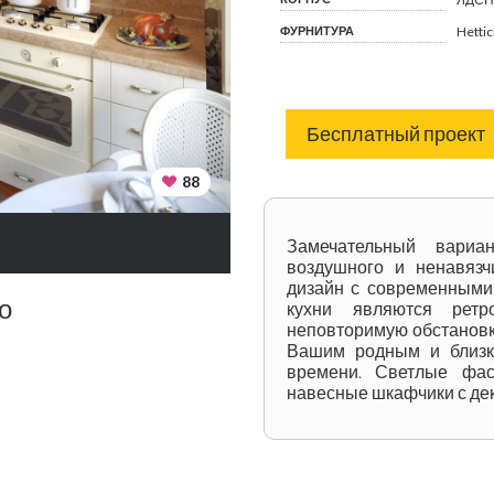
ФУРНИТУРА
Hetti
Бесплатный проект
88
Замечательный вариа
воздушного и ненавязч
дизайн с современными
о
кухни являются ретр
неповторимую обстановку
Вашим родным и близки
времени. Светлые фас
навесные шкафчики с де