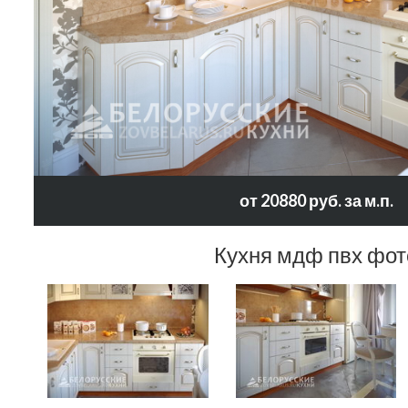
от 20880 руб. за м.п.
Кухня мдф пвх фот