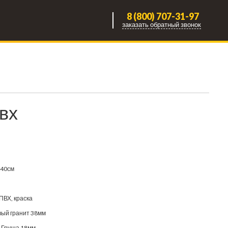
8 (800) 707-31-97
заказать обратный звонок
вх
240см
ПВХ, краска
ый гранит 38мм
 Груша 18мм