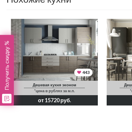
Получить скидку %
443
Дешевая кухня эконом
Деш
*цена в рублях за м.п.
*
от 15720 руб.