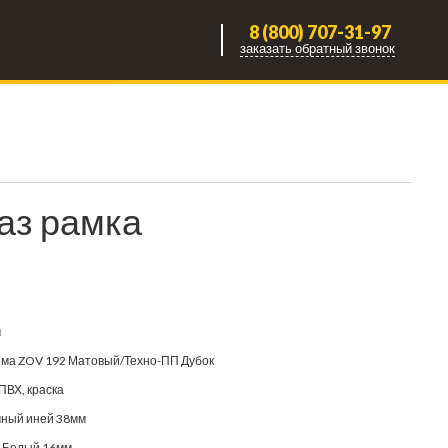
8 (800) 707-31-97
заказать обратный звонок
каз рамка
м
ма ZOV 192 Матовый/Техно-ПП Дубок
ПВХ, краска
ный иней 38мм
 Белый 16мм