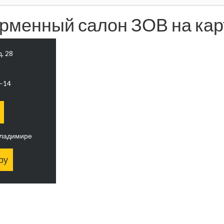
рменный салон ЗОВ на кар
д. 28
0—14
Владимире
ру