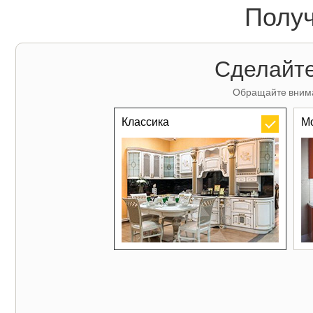
Получ
Сделайте
Обращайте внима
Классика
М