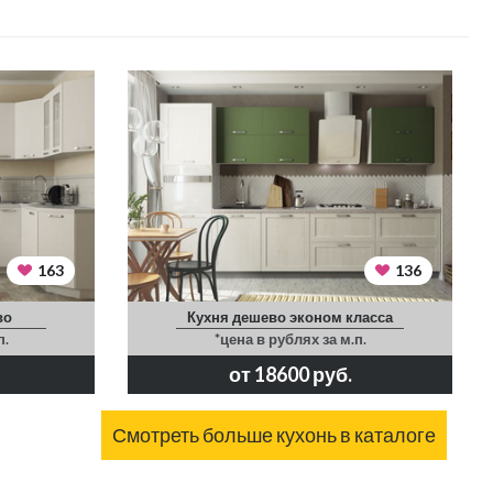
163
136
во
Кухня дешево эконом класса
п.
*цена в рублях за м.п.
от 18600 руб.
Смотреть больше кухонь в каталоге