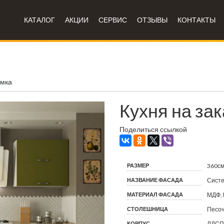
КАТАЛОГ
АКЦИИ
СЕРВИС
ОТЗЫВЫ
КОНТАКТЫ
амка
Кухня на за
Поделиться ссылкой
РАЗМЕР
360с
НАЗВАНИЕ ФАСАДА
Систе
МАТЕРИАЛ ФАСАДА
МДФ, 
СТОЛЕШНИЦА
Песоч
КОРПУС
ЛДСП