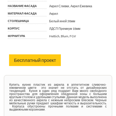
НАЗВАНИЕ ФАСАДА
Акрил Сливки, Акрил Ежевика
МАТЕРИАЛ ФАСАДА
Акрил
СТОЛЕШНИЦА
Белый иней 38мм
КОРПУС
ЛДСП Премиум 18мм
ФУРНИТУРА
Hettich, Blum, FGV
Бесплатный проект
Купить кухню пластик из акрила в аппетитном сливочно-
ежевичном цвете это значит не отстать от дизайнерских
тенденций. Кухня в один ряд подарит Вам много свободного
пространства для оформления обеденной зоны с большим
круглым столом и удобными стульями. Данная модель выполнена
из качественного акрила с нежным неброским блеском. Черные
мебельные ручки придают шкафам четкость и выразительность.
Корпуса обустроены прочными полками и системами с
выдвижными корзинами.