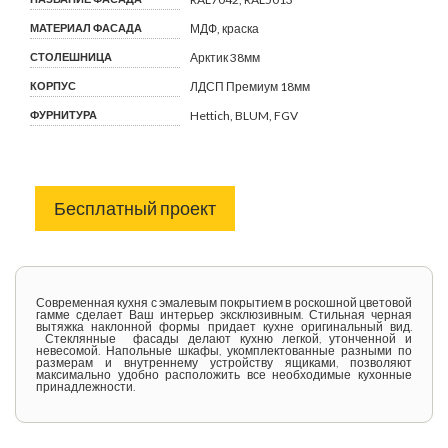
МАТЕРИАЛ ФАСАДА
МДФ, краска
СТОЛЕШНИЦА
Арктик 38мм
КОРПУС
ЛДСП Премиум 18мм
ФУРНИТУРА
Hettich, BLUM, FGV
Бесплатный проект
Современная кухня с эмалевым покрытием в роскошной цветовой
гамме сделает Ваш интерьер эксклюзивным. Стильная черная
вытяжка наклонной формы придает кухне оригинальный вид.
Стеклянные фасады делают кухню легкой, утонченной и
невесомой. Напольные шкафы, укомплектованные разными по
размерам и внутреннему устройству ящиками, позволяют
максимально удобно расположить все необходимые кухонные
принадлежности.