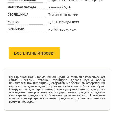
МАТЕРИАЛ ФАСАДА
Рамочный МДФ
СТОЛЕШНИЦА
Темная крошка 38мм
КОРПУС
ЛДСП Премиум 18мм
ФУРНИТУРА
Hettich, BLUM, FGV
Бесплатный проект
Функциональная и гармоничная кухня Инфинити в классическом
стиле. Светлый оттенок гарнитура делает кухню особо
притягательной и изящной. Декоративные элементы оформления
верхних фасадов придают кухне неповторимый и богатый образ.
Снаружи фасада царит спокойствие и умиротворенность, внутри -
оснащение, которое поможет осуществлять процесс создания
кулинарных шедевров с большим удовольствием. Навесные
шкафчики из прозрачного стекла придают воздушность и легкость
всему интерьеру.