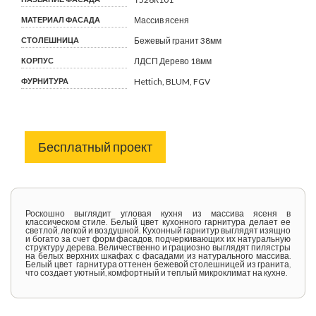
МАТЕРИАЛ ФАСАДА
Массив ясеня
СТОЛЕШНИЦА
Бежевый гранит 38мм
КОРПУС
ЛДСП Дерево 18мм
ФУРНИТУРА
Hettich, BLUM, FGV
Бесплатный проект
Роскошно выглядит угловая кухня из массива ясеня в
классическом стиле. Белый цвет кухонного гарнитура делает ее
светлой, легкой и воздушной. Кухонный гарнитур выглядят изящно
и богато за счет форм фасадов, подчеркивающих их натуральную
структуру дерева. Величественно и грациозно выглядят пилястры
на белых верхних шкафах с фасадами из натурального массива.
Белый цвет гарнитура оттенен бежевой столешницей из гранита,
что создает уютный, комфортный и теплый микроклимат на кухне.