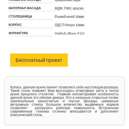
МАТЕРИАЛ ФАСАДА
МДФ, ПФХ, краска
СТОЛЕШНИЦА
Рыжий иней 38мм
КОРПУС
ЛДСП Негро 18мм
ФУРНИТУРА
Hettich, Blum, FGV
Бесплатный проект
Купить данную кухню значит позволить себе настоящую роскошь!
Такой стиль поможет Вам воссоздать атмосферу уюта и тепла
кухни прошлого столетия. Главная неповторимая особенность
данной кухни это обилие декора. Это и изящные открытые полки,
оригинальные решетчатые и гнутые фасады, шикарные
витражные стекла. Большое количество выдвижных ящиков
позволяет разгрузить рабочую поверхность. Встроенная
современная техника отлично вписывается и дополняет
классический стиль.