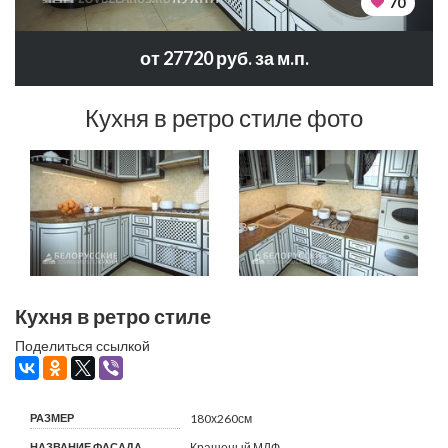
70
от 27720 руб. за м.п.
Кухня в ретро стиле фото
Кухня в ретро стиле
Поделиться ссылкой
РАЗМЕР
180х260см
НАЗВАНИЕ ФАСАДА
Крашеный МДФ