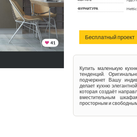
ФУРНИТУРА
Hetti
Бесплатный проект
41
Купить маленькую кухн
тенденций. Оригинальн
подчеркнет Вашу инди
делает кухню элегантно
которая создаёт направ
вместительным шкафам 
просторным и свободным