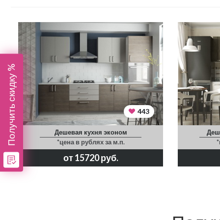
Получить скидку %
443
Дешевая кухня эконом
Деш
*цена в рублях за м.п.
*
от 15720 руб.