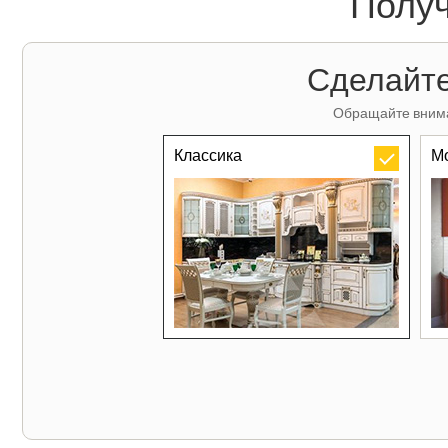
Получ
Сделайте
Обращайте внима
Классика
М