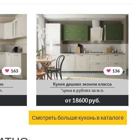
163
136
во
Кухня дешево эконом класса
п.
*цена в рублях за м.п.
от 18600 руб.
Смотреть больше кухонь в каталоге