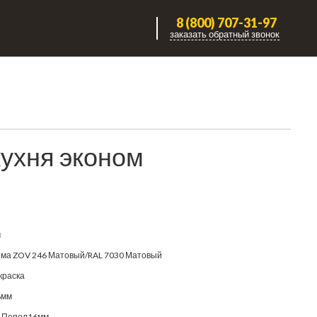
8 (800) 707-31-97
заказать обратный звонок
ухня эконом
м
ма ZOV 246 Матовый/RAL 7030 Матовый
краска
8мм
 Пепел16мм