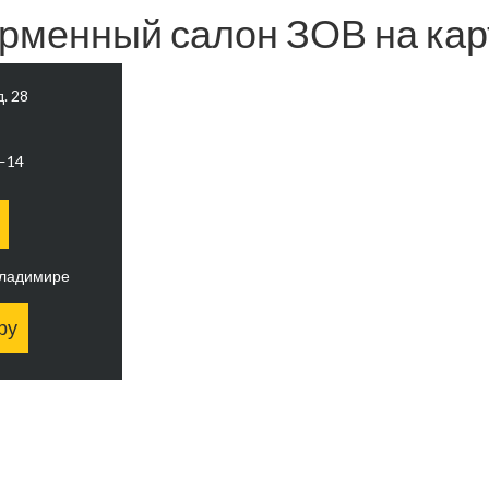
рменный салон ЗОВ на кар
д. 28
0—14
Владимире
ру