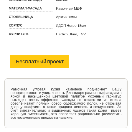
МАТЕРИАЛ ФАСАДА
Рамочный МДФ
СТОЛЕШНИЦА
Арктик 38мм
КОРПУС
ЛДСП Негро 18мм
ФУРНИТУРА
Hettich,Blum, FGV
Бесплатный проект
Рамочная угловая кухня хамелеон подчеркнет Вашу
неповторимость и уникальность. Благодаря рамочным фасадам в
яркой и насыщенной цветовой палитре кухонный гарнитур
выглядит очень эффектно. Фасады со вставками из стекла
обеспечивают полный обзор содержимого полок, не открывая
дверцу шкафчика, а также придают легкость и воздушность. За
счет вместительных и выдвижных ящиков такая кухня имеет
хорошую вместимость, что позволяет рационально разместить
все незаменимые предметы на кухне.