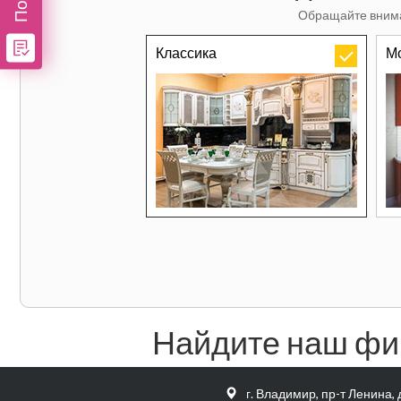
Обращайте внима
Классика
М
Найдите наш фи
г. Владимир, пр-т Ленина, 