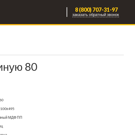
8 (800) 707-31-97
заказать обратный звонок
иную 80
80
2100х495
чный МДФ ПП
яц
сяца