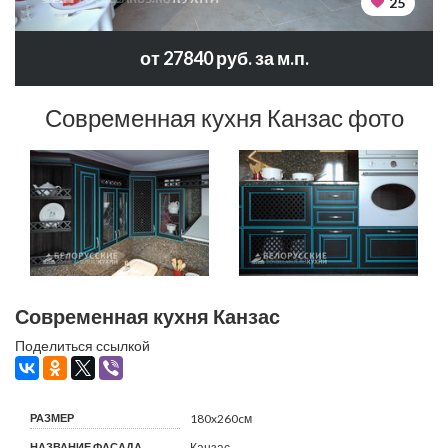
25
от 27840 руб. за м.п.
Современная кухня Канзас фото
Современная кухня Канзас
Поделиться ссылкой
РАЗМЕР
180x260cм
НАЗВАНИЕ ФАСАДА
Канзас