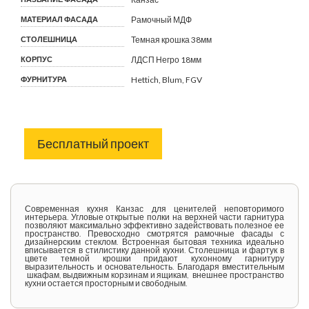
МАТЕРИАЛ ФАСАДА
Рамочный МДФ
СТОЛЕШНИЦА
Темная крошка 38мм
КОРПУС
ЛДСП Негро 18мм
ФУРНИТУРА
Hettich, Blum, FGV
Бесплатный проект
Современная кухня Канзас для ценителей неповторимого
интерьера. Угловые открытые полки на верхней части гарнитура
позволяют максимально эффективно задействовать полезное ее
пространство. Превосходно смотрятся рамочные фасады с
дизайнерским стеклом. Встроенная бытовая техника идеально
вписывается в стилистику данной кухни. Столешница и фартук в
цвете темной крошки придают кухонному гарнитуру
выразительность и основательность. Благодаря вместительным
шкафам, выдвижным корзинам и ящикам, внешнее пространство
кухни остается просторным и свободным.