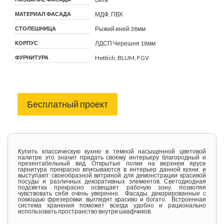
МАТЕРИАЛ ФАСАДА
МДФ, ПВХ
СТОЛЕШНИЦА
Рыжий иней 38мм
КОРПУС
ЛДСП Черешня 18мм
ФУРНИТУРА
Hettich, BLUM, FGV
Бесплатный проект
Купить классическую кухню в темной насыщенной цветовой
палитре это значит придать своему интерьеру благородный и
презентабельный вид. Открытые полки на верхнем ярусе
гарнитура прекрасно вписываются в интерьер данной кухни, и
выступают своеобразной витриной для демонстрации красивой
посуды и различных декоративных элементов. Светодиодная
подсветка прекрасно освещает рабочую зону, позволяя
чувствовать себя очень уверенно. Фасады, декорированные с
помощью фрезеровки, выглядят красиво и богато. Встроенная
система хранения поможет всегда удобно и рационально
использовать пространство внутри шкафчиков.