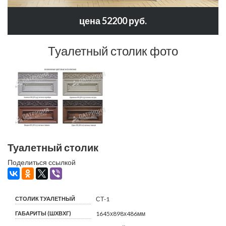
цена 52200 руб.
Туалетный столик фото
Туалетный столик
Поделиться ссылкой
СТОЛИК ТУАЛЕТНЫЙ
СТ-1
ГАБАРИТЫ (ШХВХГ)
1645х898х486мм