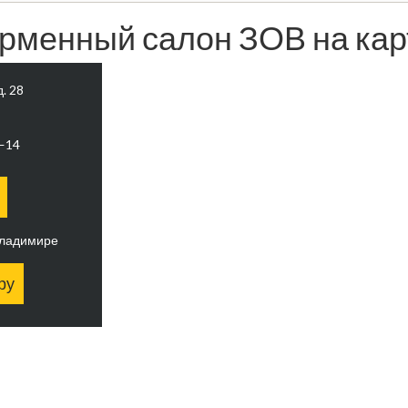
рменный салон ЗОВ на кар
д. 28
0—14
Владимире
ру