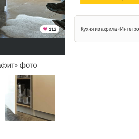
Кухня из акрила «Интегр
112
афит» фото