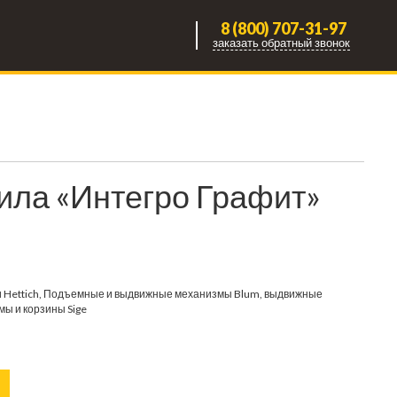
8 (800) 707-31-97
заказать обратный звонок
рила «Интегро Графит»
 Hettich, Подъемные и выдвижные механизмы Blum, выдвижные
мы и корзины Sige