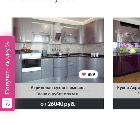
Получить скидку %
889
Акриловая кухня шампань
Кухня Акри
*цена в рублях за м.п.
*
от 26040 руб.