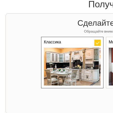
Получ
Сделайте
Обращайте внима
Классика
М