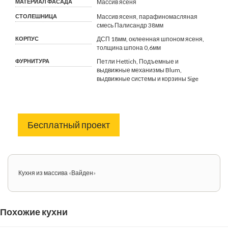
МАТЕРИАЛ ФАСАДА
Массив ясеня
СТОЛЕШНИЦА
Массив ясеня, парафиномасляная
смесь Палисандр 38мм
КОРПУС
ДСП 18мм, оклеенная шпоном ясеня,
толщина шпона 0,6мм
ФУРНИТУРА
Петли Hettich, Подъемные и
выдвижные механизмы Blum,
выдвижные системы и корзины Sige
Бесплатный проект
Кухня из массива «Вайден»
Похожие кухни