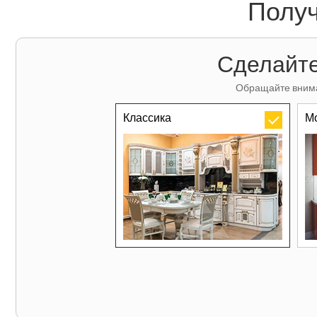
Получ
Сделайте
Обращайте внима
Классика
М