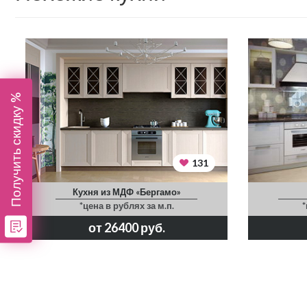
Получить скидку %
131
Кухня из МДФ «Бергамо»
*цена в рублях за м.п.
*
от 26400 руб.