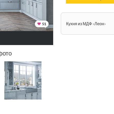
Кухня из МДФ «Леон»
51
фото