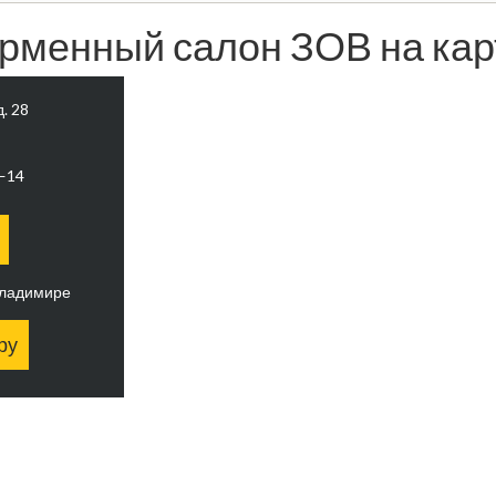
рменный салон ЗОВ на кар
д. 28
0—14
Владимире
ру