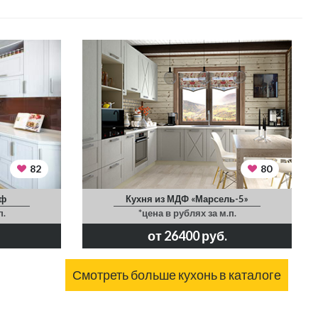
82
80
дф
Кухня из МДФ «Марсель-5»
п.
*цена в рублях за м.п.
от 26400 руб.
Смотреть больше кухонь в каталоге