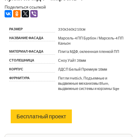
Поделиться ссылкой
РАЗМЕР
330х360х210см
НАЗВАНИЕ ФАСАДА
Марсель-4 ПП Бурбон / Марсель-4 ПП
Каньон
МАТЕРИАЛ ФАСАДА
Плита МДФ, оклеенная пленкой ПП
СТОЛЕШНИЦА
Сноу Уайт 38мм
КОРПУС
ЛДСП Белый Премиум 18мм
ФУРНИТУРА
Петли Hettich, Подъемные и
выдвижные механизмы Blum,
выдвижные системы и корзины Sige
Бесплатный проект