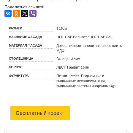
Поделиться ссылкой
РАЗМЕР
319см
НАЗВАНИЕ ФАСАДА
ПОСТ-АВ Вельвет / ПОСТ-АВ Лен
МАТЕРИАЛ ФАСАДА
Декоративные панели на основе плиты
МДФ
СТОЛЕШНИЦА
Галициа 38мм
КОРПУС
ЛДСП Графит 18мм
ФУРНИТУРА
Петли Hettich, Подъемные и
выдвижные механизмы Blum,
выдвижные системы и корзины Sige
Бесплатный проект