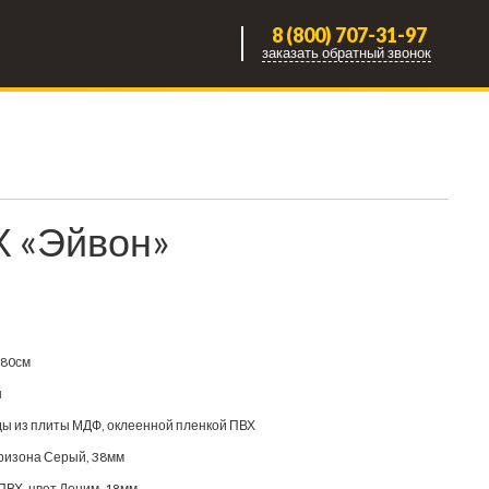
8 (800) 707-31-97
заказать обратный звонок
Х «Эйвон»
180см
н
ы из плиты МДФ, оклеенной пленкой ПВХ
ризона Серый, 38мм
ВХ, цвет Деним, 18мм