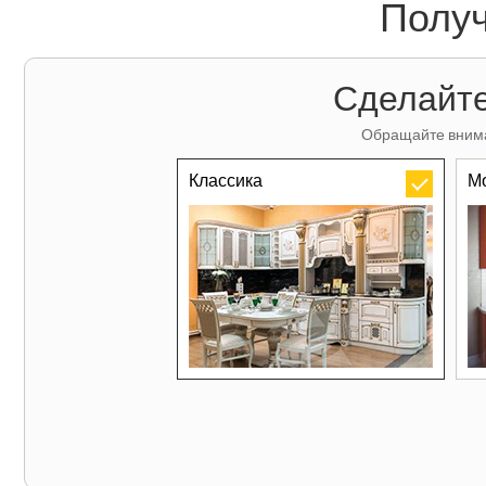
Получ
Сделайте
Обращайте внима
Классика
М