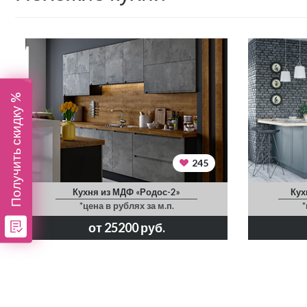
Получить скидку %
245
Кухня из МДФ «Родос-2»
Кух
*цена в рублях за м.п.
*
от 25200 руб.