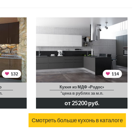
132
114
о
Кухня из МДФ «Родос»
п.
*цена в рублях за м.п.
от 25200 руб.
Смотреть больше кухонь в каталоге