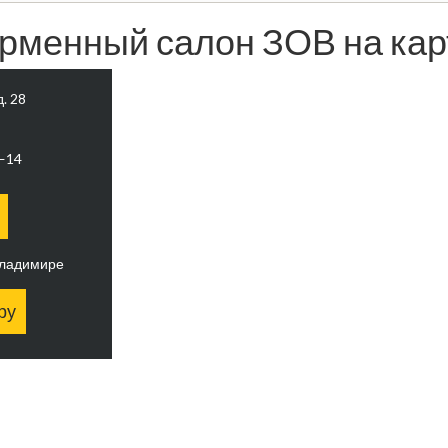
рменный салон ЗОВ на кар
д. 28
0—14
Владимире
ру