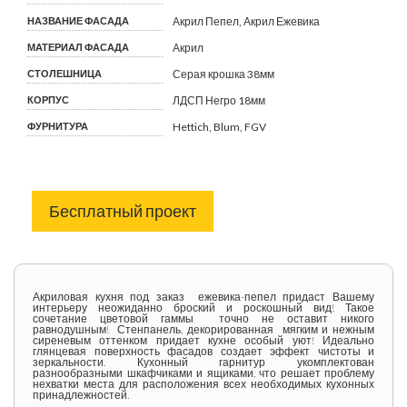
НАЗВАНИЕ ФАСАДА
Акрил Пепел, Акрил Ежевика
МАТЕРИАЛ ФАСАДА
Акрил
СТОЛЕШНИЦА
Серая крошка 38мм
КОРПУС
ЛДСП Негро 18мм
ФУРНИТУРА
Hettich, Blum, FGV
Бесплатный проект
Акриловая кухня под заказ ежевика-пепел придаст Вашему
интерьеру неожиданно броский и роскошный вид! Такое
сочетание цветовой гаммы точно не оставит никого
равнодушным! Стенпанель, декорированная мягким и нежным
сиреневым оттенком придает кухне особый уют! Идеально
глянцевая поверхность фасадов создает эффект чистоты и
зеркальности. Кухонный гарнитур укомплектован
разнообразными шкафчиками и ящиками, что решает проблему
нехватки места для расположения всех необходимых кухонных
принадлежностей.