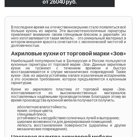
от 26040 руб.
В последнее время на отечественном рынке стало появляться всё
больше
кухонь из акрила
. Эти высокотехнологичные гарнитуры
привлекают внимание своим глянцевым блеском, а акрилайн (из
него изготавливается такая мебель) – это уникальный материал, в
котором внешняя красота сочетается с экологической чистотой и
долговечностью.
Акриловые кухни от торговой марки «Зов»
Наибольшей популярностью в Белоруссии и России пользуются
кухонные гарнитуры от торговой марки «Зов». Данные
акриловые
кухни
не тускнеют с течением времени и быстро
восстанавливаются в случае механических повреждений. Также
кухни «Зов» из акрила
устойчивы к влаге и различным испарениям,
а это основное требование, которое предъявляется к кухонным
гарнитурам.
Кухни из акрилового пластика
от торговой марки «Зов»
изготавливаются из высококачественных материалов,
поставляемых надёжными производителями. Благодаря этому во
время производства кухонной мебели получается получить:
абсолютную влагостойкость;
яркие, сочные цвета;
глянцевый блеск;
устойчивость к воздействию солнечных лучей и выгоранию;
широкие возможности для декорирования помещений;
лёгкость восстановления поверхности (царапины и другие
механические повреждения).
Цветовая палитра акриловой мебели