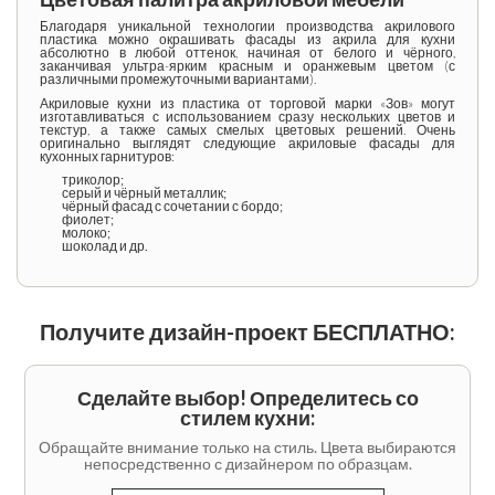
Благодаря уникальной технологии производства акрилового
пластика можно окрашивать
фасады из акрила для кухни
абсолютно в любой оттенок, начиная от белого и чёрного,
заканчивая ультра-ярким красным и оранжевым цветом (с
различными промежуточными вариантами).
Акриловые
кухни из пластика
от торговой марки «Зов» могут
изготавливаться с использованием сразу нескольких цветов и
текстур, а также самых смелых цветовых решений. Очень
оригинально выглядят следующие
акриловые фасады
для
кухонных гарнитуров:
триколор;
серый и чёрный металлик;
чёрный фасад с сочетании с бордо;
фиолет;
молоко;
шоколад и др.
Получите дизайн-проект БЕСПЛАТНО:
Сделайте выбор! Определитесь со
стилем кухни:
Обращайте внимание только на стиль. Цвета выбираются
непосредственно с дизайнером по образцам.