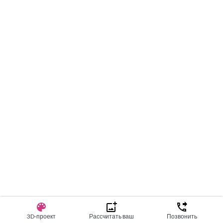
ООО «ЗОВ МЕБЕЛЬ ОПТ»
на правах рекламы
3D-проект
Рассчитать ваш
Позвонить
СООО «ЗОВ-ЛенЕВРОМЕБЕЛЬ»