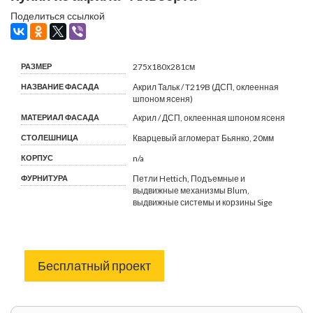
Поделиться ссылкой
РАЗМЕР
275х180х281см
НАЗВАНИЕ ФАСАДА
Акрил Тальк / T219B (ДСП, оклеенная
шпоном ясеня)
МАТЕРИАЛ ФАСАДА
Акрил / ДСП, оклеенная шпоном ясеня
СТОЛЕШНИЦА
Кварцевый агломерат Бьянко, 20мм
КОРПУС
n/a
ФУРНИТУРА
Петли Hettich, Подъемные и
выдвижные механизмы Blum,
выдвижные системы и корзины Sige
Бесплатный проект