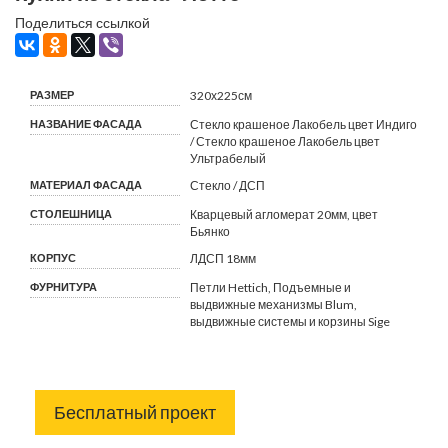
Поделиться ссылкой
РАЗМЕР
320х225см
НАЗВАНИЕ ФАСАДА
Стекло крашеное Лакобель цвет Индиго
/ Стекло крашеное Лакобель цвет
Ультрабелый
МАТЕРИАЛ ФАСАДА
Стекло / ДСП
СТОЛЕШНИЦА
Кварцевый агломерат 20мм, цвет
Бьянко
КОРПУС
ЛДСП 18мм
ФУРНИТУРА
Петли Hettich, Подъемные и
выдвижные механизмы Blum,
выдвижные системы и корзины Sige
Бесплатный проект